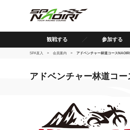
Skip
to
content
観戦する
参加する
SPA直入
>
会員案内
>
アドベンチャー林道コースNAOIR
アドベンチャー林道コースN