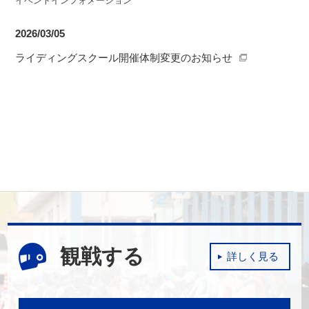
イベントインフォメーション
2025/12/25
お知らせ
2026/03/05
オートポリスのライセンス会員制度、スポーツ走行に係る
ライディングスクール開催体制変更のお知らせ
各種制度 および料金体系の改定に伴う、SPA直入会員の変
更事項について
観戦する
詳しく見る