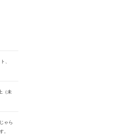
スト、
以上（未
じゃら
す。