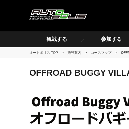
観戦する
参加する
オートポリス TOP
>
施設案内
>
コースマップ
>
OFF
OFFROAD BUGGY VILL