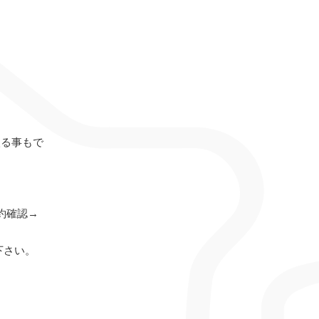
入る事もで
約確認→
下さい。